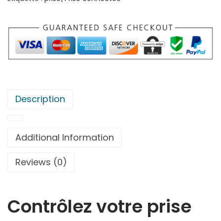
é
d
e
N
O
U
S
Description
-
P
r
Additional Information
i
Reviews (0)
s
e
i
Contrôlez votre prise
n
t