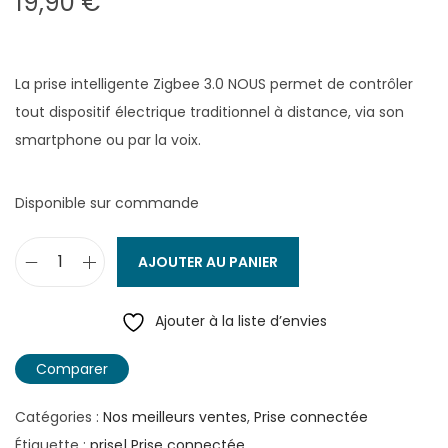
19,90
€
La prise intelligente Zigbee 3.0 NOUS permet de contrôler
tout dispositif électrique traditionnel à distance, via son
smartphone ou par la voix.
Disponible sur commande
AJOUTER AU PANIER
q
u
Ajouter à la liste d’envies
a
n
Comparer
t
i
Catégories :
Nos meilleurs ventes
,
Prise connectée
t
Étiquette :
prise| Prise connectée