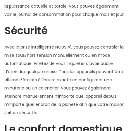
la puissance actuelle et totale. Vous pouvez également
.
voir le journal de consommation pour chaque mois et jour.
0
+
Sécurité
M
e
Avec la prise intelligente NOUS A1, vous pouvez contrôler la
s
mise sous/hors tension manuellement ou en mode
u
automatique. Arrêtez de vous inquiéter d’avoir oublié
r
d’éteindre quelque chose. Tous les appareils peuvent être
e
allumés/éteints à l’heure exacte en configurant une
d
minuterie ou un calendrier. Vous pouvez également
e
éteindre manuellement n’importe quel appareil depuis
c
n’importe quel endroit de la planète afin que votre maison
o
soit en sécurité.
n
s
Le confort domestique
o