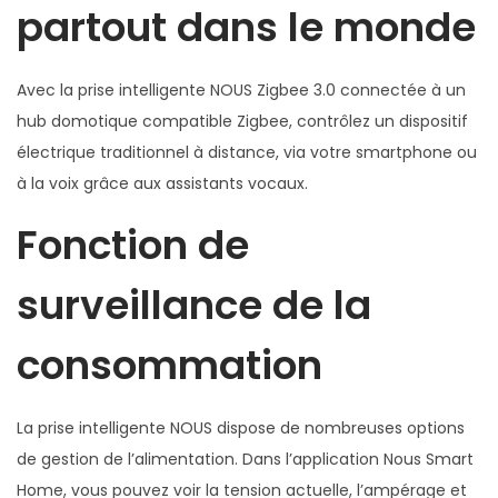
partout dans le monde
e
l
l
Avec la prise intelligente NOUS Zigbee 3.0 connectée à un
i
hub domotique compatible Zigbee, contrôlez un dispositif
g
électrique traditionnel à distance, via votre smartphone ou
e
à la voix grâce aux assistants vocaux.
n
Fonction de
t
e
surveillance de la
Z
i
consommation
g
b
La prise intelligente NOUS dispose de nombreuses options
e
de gestion de l’alimentation. Dans l’application Nous Smart
e
Home, vous pouvez voir la tension actuelle, l’ampérage et
3