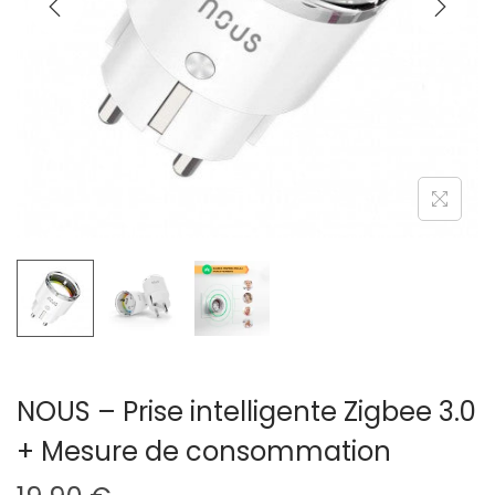
g
n
a
u
t
i
o
n
NOUS – Prise intelligente Zigbee 3.0
+ Mesure de consommation