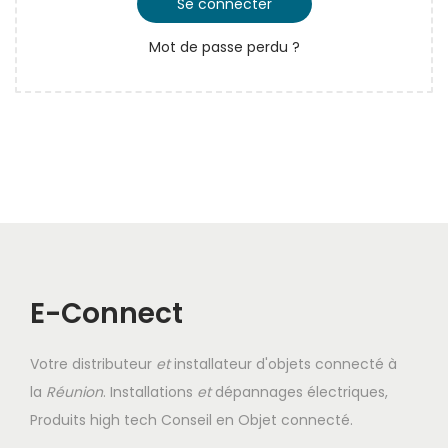
o
Se connecter
g
n
a
i
a
u
Mot de passe perdu ?
t
r
t
o
e
i
i
o
r
n
e
E-Connect
Votre distributeur
et
installateur d'objets connecté à
la
Réunion
. Installations
et
dépannages électriques,
Produits high tech Conseil en Objet connecté.