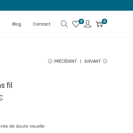
0
0
Blog
Contact
PRÉCÉDENT
SUIVANT
 fil
L
€
e
p
r
levée de doute visuelle
i