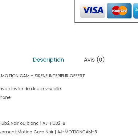
4
0
,
0
0
€
Description
Avis (0)
.
+ MOTION CAM + SIRENE INTERIEUR OFFERT
l avec levée de doute visuelle
phone
 Hub2 Noir ou blanc | AJ-HUB2-B
uvement Motion Cam Noir | AJ-MOTIONCAM-B