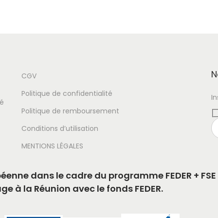
x
x
i
a
n
c
i
t
t
u
i
e
N
CGV
a
l
Politique de confidentialité
I
l
e
té
Politique de remboursement
é
s
t
t
Conditions d’utilisation
a
MENTIONS LÉGALES
i
:
t
1
ropéenne dans le cadre du programme FEDER + FSE 
9
age à la Réunion avec le fonds FEDER.
:
9
2
9