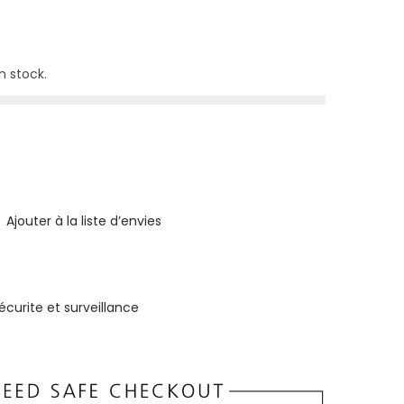
x
a
c
n stock.
t
u
e
l
e
s
Ajouter à la liste d’envies
t
:
écurite et surveillance
8
8
9
,