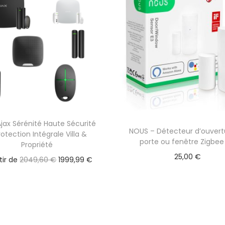
jax Sérénité Haute Sécurité
NOUS – Détecteur d’ouvert
rotection Intégrale Villa &
porte ou fenêtre Zigbee
Propriété
25,00
€
L
L
tir de
2049,60
€
1999,99
€
e
e
p
p
r
r
i
i