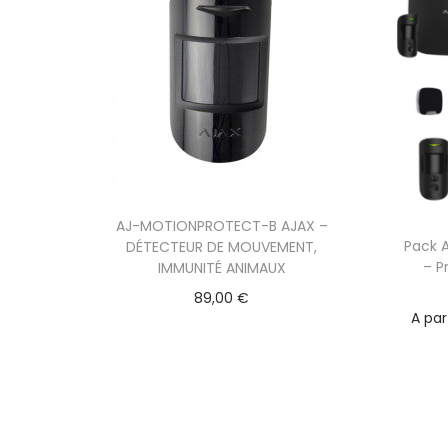
C
AJ-MOTIONPROTECT-B AJAX –
Pack A
e
DÉTECTEUR DE MOUVEMENT,
– P
IMMUNITÉ ANIMAUX
p
89,00
€
r
A par
o
d
u
i
t