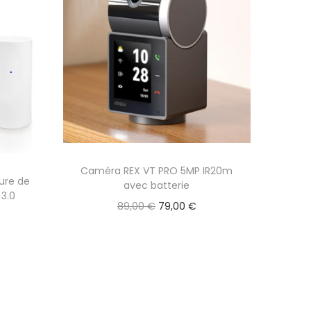
Caméra REX VT PRO 5MP IR20m
ure de
avec batterie
 3.0
L
L
89,00
€
79,00
€
e
e
p
p
r
r
i
i
x
x