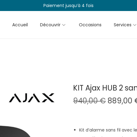
Paiement jusqu’à 4 fois
Accueil
Découvrir
Occasions
Services
KIT Ajax HUB 2 sans
L
940,00
€
889,00
e
p
r
Kit d’alarme sans fil avec 
i