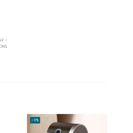
AX –
ONS
-11%