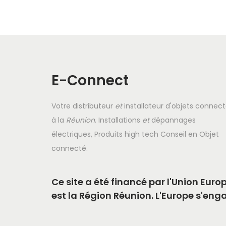
a
p
l
u
s
E-Connect
i
e
Votre distributeur
et
installateur d'objets connec
u
à la
Réunion
. Installations
et
dépannages
r
électriques, Produits high tech Conseil en Objet
s
connecté.
v
a
Ce site a été financé par l'Union Eu
r
est la Région Réunion. L'Europe s'eng
i
a
t