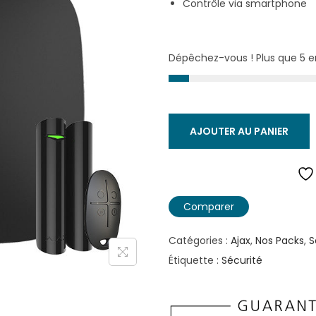
Contrôle via smartphone
x
i
n
Dépêchez-vous ! Plus que 5 e
i
t
i
a
AJOUTER AU PANIER
l
é
t
Comparer
a
i
Catégories :
Ajax
,
Nos Packs
,
S
t
Étiquette :
Sécurité
:
9