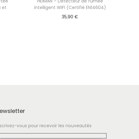
ctée
HEIMAN – Détecteur de fumée
 et
intelligent WIFI (Certifié EN14604)
35,90
€
ewsletter
nscrivez-vous pour recevoir les nouveautés