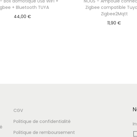
– Box domotique USB WIFI +
NOUS – Ampoule conne
g
igbee + Bluetooth TUYA
Zigbee compatible Tuya
b
Zigbee2Mqtt
44,00
€
e
11,90
€
e
3
.
0
T
U
Y
A
N
CGV
Politique de confidentialité
I
té
Politique de remboursement