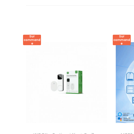
Sur
Sur
command
command
e
e