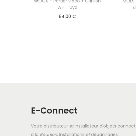
WOOX – Portier vidéo + Carillon
MOES 
WIFI Tuya
Z
84,00
€
E-Connect
Votre distributeur
et
installateur d'objets connec
à la
Réunion
. Installations
et
dépannages