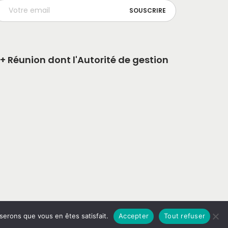
+ Réunion dont l'Autorité de gestion
oserons que vous en êtes satisfait.
Accepter
Tout refuser
igitech