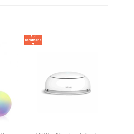
Sur
command
e