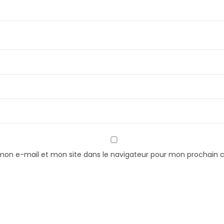
t
u
r
e
e
t
d
'
h
u
m
mon e-mail et mon site dans le navigateur pour mon prochain
i
d
i
t
é