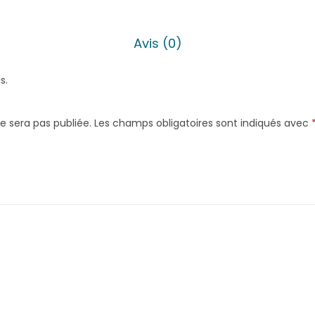
C
a
Avis (0)
p
t
s.
e
u
e sera pas publiée.
Les champs obligatoires sont indiqués avec
r
d
e
t
e
m
p
é
r
a