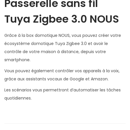
Passerelle sans fil
t
i
Tuya Zigbee 3.0 NOUS
q
u
Grâce à la box domotique NOUS, vous pouvez créer votre
e
écosystème domotique Tuya Zigbee 3.0 et avoir le
Z
contrôle de votre maison à distance, depuis votre
i
smartphone.
g
b
Vous pouvez également contrôler vos appareils à la voix,
e
grâce aux assistants vocaux de Google et Amazon.
e
Les scénarios vous permettront d’automatiser les tâches
3
quotidiennes.
.
0
c
o