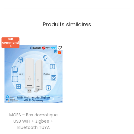
e
T
U
Produits similaires
Y
A
Sur
command
e
MOES – Box domotique
USB WIFI + Zigbee +
Bluetooth TUYA