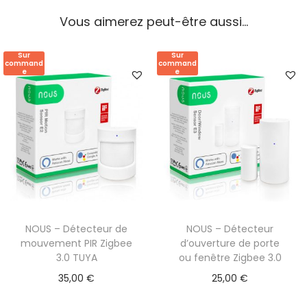
m
Vous aimerez peut-être aussi…
p
a
Sur
Sur
command
command
t
e
e
i
b
l
e
S
m
a
r
NOUS – Détecteur de
NOUS – Détecteur
t
mouvement PIR Zigbee
d’ouverture de porte
3.0 TUYA
ou fenêtre Zigbee 3.0
L
i
35,00
€
25,00
€
f