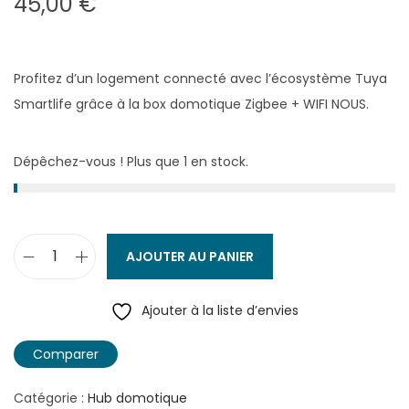
45,00
€
Profitez d’un logement connecté avec l’écosystème Tuya
Smartlife grâce à la box domotique Zigbee + WIFI NOUS.
Dépêchez-vous ! Plus que 1 en stock.
AJOUTER AU PANIER
q
u
Ajouter à la liste d’envies
a
n
Comparer
t
i
Catégorie :
Hub domotique