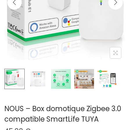
g
n
a
u
t
i
o
n
NOUS – Box domotique Zigbee 3.0
compatible SmartLife TUYA