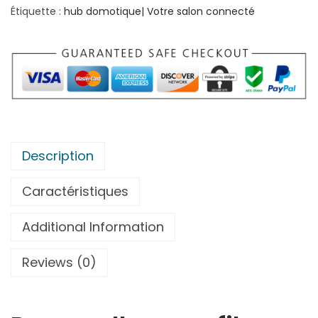
t
Étiquette :
hub domotique| Votre salon connecté
é
d
e
N
O
U
S
Description
-
B
Caractéristiques
o
Additional Information
x
d
Reviews (0)
o
m
o