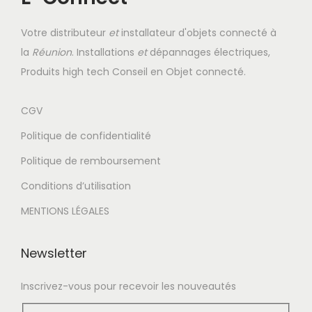
g
n
a
u
Votre distributeur
et
installateur d'objets connecté à
t
la
Réunion
. Installations
et
dépannages électriques,
i
Produits high tech Conseil en Objet connecté.
o
n
CGV
Politique de confidentialité
Politique de remboursement
Conditions d’utilisation
MENTIONS LÉGALES
Newsletter
Inscrivez-vous pour recevoir les nouveautés