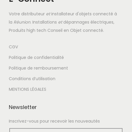
g
n
a
u
Votre distributeur
et
installateur d'objets connecté à
t
la
Réunion
. Installations
et
dépannages électriques,
i
Produits high tech Conseil en Objet connecté.
o
n
CGV
Politique de confidentialité
Politique de remboursement
Conditions d’utilisation
MENTIONS LÉGALES
Newsletter
Inscrivez-vous pour recevoir les nouveautés