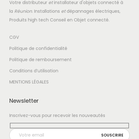
g
n
Votre distributeur
et
installateur d'objets connecté à
a
u
la
Réunion
. Installations
et
dépannages électriques,
t
Produits high tech Conseil en Objet connecté.
i
o
CGV
n
Politique de confidentialité
Politique de remboursement
Conditions d’utilisation
MENTIONS LÉGALES
Newsletter
Inscrivez-vous pour recevoir les nouveautés