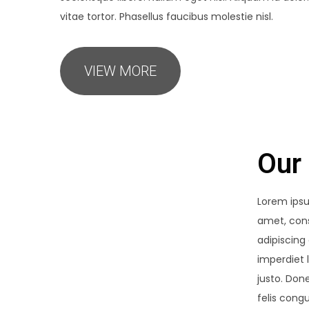
vitae tortor. Phasellus faucibus molestie nisl.
VIEW MORE
Our 
Lorem ipsu
scelerisq
amet, con
Nullam eg
adipiscing 
Aliquam id 
imperdiet 
elementu
justo. Don
vitae tort
felis con