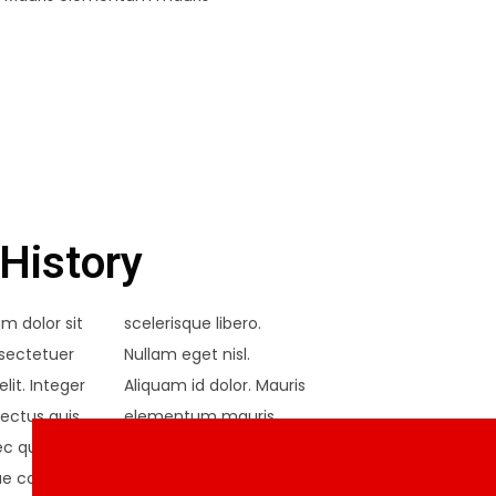
History
m dolor sit
ue libero.
sectetuer
et nisl.
elit. Integer
dolor. Mauris
lectus quis
m mauris
ec quis nibh at
or. Phasellus
gue commodo.
faucibus molestie nisl.