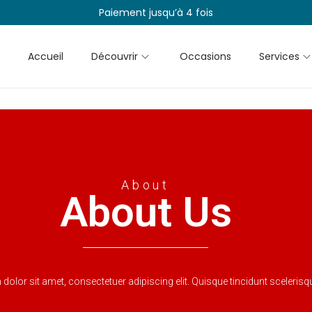
Paiement jusqu’à 4 fois
Accueil
Découvrir
Occasions
Services
About
About Us
olor sit amet, consectetuer adipiscing elit. Quisque tincidunt scelerisqu