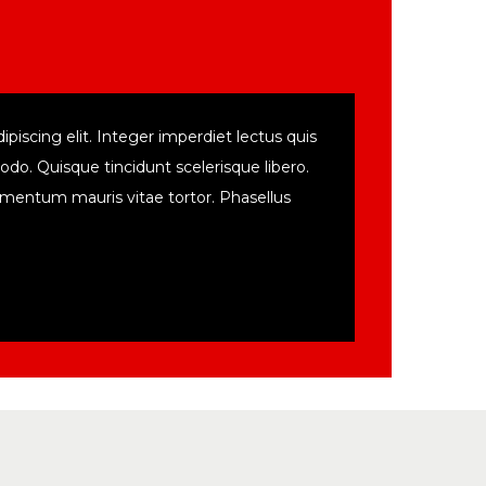
iscing elit. Integer imperdiet lectus quis
do. Quisque tincidunt scelerisque libero.
lementum mauris vitae tortor. Phasellus